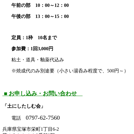
午前の部
10
：
00
～
12
：
00
午後の部
13
：
00
～
15
：
00
定員：
1
枠
10
名まで
参加費：
1
回
3,000
円
粘土・道具・釉薬代込み
※焼成代のみ別途要（小さい湯呑み程度で、
500
円～）
■ お申し込み・お問い合わせ
「土にしたしむ会」
0797-62-7560
電話
兵庫県宝塚市栄町
1
丁目
6-2